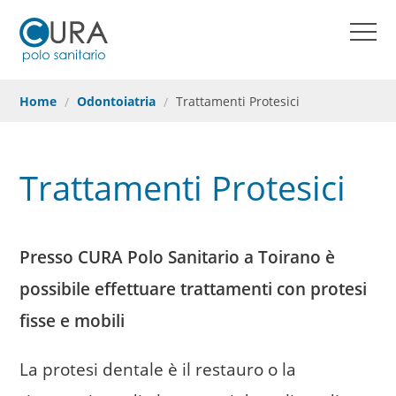
Home
HOME
Visite Specialistiche
COME PRENOTARE
Home
Odontoiatria
Trattamenti Protesici
MEDICI
Diagnostica per Immagini
CONTATTI
Chirurgia ambulatoriale
Trattamenti Protesici
REFERTI ONLINE
Odontoiatria
PRENOTAZIONI ONLINE
Punto Prelievi
Presso CURA Polo Sanitario a Toirano è
Come prenotare
possibile effettuare trattamenti con protesi
fisse e mobili
Cura Card
La protesi dentale è il restauro o la
Convenzioni