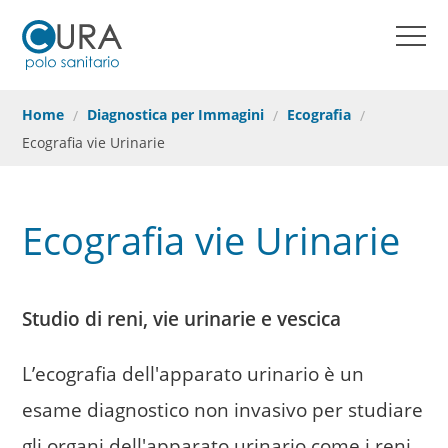
Home
HOME
Visite Specialistiche
COME PRENOTARE
Home
Diagnostica per Immagini
Ecografia
MEDICI
Diagnostica per Immagini
Ecografia vie Urinarie
CONTATTI
Chirurgia ambulatoriale
REFERTI ONLINE
Ecografia vie Urinarie
Odontoiatria
PRENOTAZIONI ONLINE
Punto Prelievi
Studio di reni, vie urinarie e vescica
Come prenotare
L’ecografia dell'apparato urinario è un
Cura Card
esame diagnostico non invasivo per studiare
Convenzioni
gli organi dell'apparato urinario come i reni,