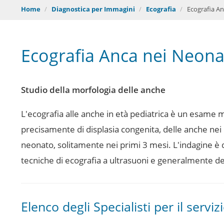
Convenzioni
Home
Diagnostica per Immagini
Ecografia
Ecografia An
Medici
Ecografia Anca nei Neona
Referti Online
Prenotazioni Online
Studio della morfologia delle anche
Contatti
L'ecografia alle anche in età pediatrica è un esame m
precisamente di displasia congenita, delle anche nei n
neonato, solitamente nei primi 3 mesi.
L'indagine è 
tecniche di ecografia a ultrasuoni e generalmente del
Elenco degli Specialisti per il serviz