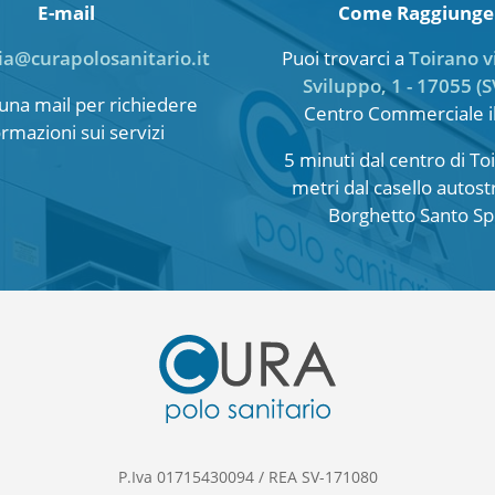
E-mail
Come Raggiunge
ia@curapolosanitario.it
Puoi trovarci a
Toirano v
Sviluppo, 1 - 17055 (S
i una mail per richiedere
Centro Commerciale i
ormazioni sui servizi
5 minuti dal centro di T
metri dal casello autost
Borghetto Santo Spi
P.Iva 01715430094 / REA SV-171080