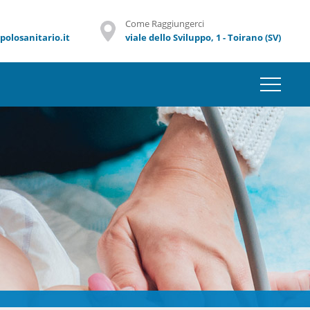
Come Raggiungerci
olosanitario.it
viale dello Sviluppo, 1 - Toirano (SV)