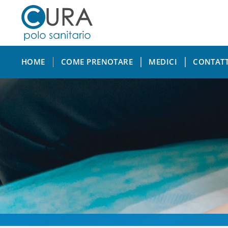
Home
HOME
COME PRENOTARE
MEDICI
CONTATT
Visite Specialistiche
Diagnostica per Immagini
Chirurgia ambulatoriale
Odontoiatria
Punto Prelievi
Come prenotare
Cura Card