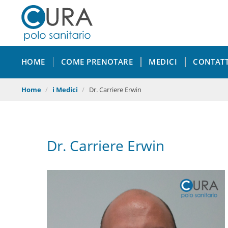
Home
HOME
COME PRENOTARE
MEDICI
CONTATT
Visite Specialistiche
Home
i Medici
Dr. Carriere Erwin
Diagnostica per Immagini
Chirurgia ambulatoriale
Dr. Carriere Erwin
Odontoiatria
Punto Prelievi
Come prenotare
Cura Card